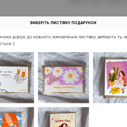
тиждень: понеділок, середа, п'
ВИБЕРІТЬ ЛИСТІВКУ ПОДАРУНОК
нчоха дарує до кожного замовлення листівку, виберіть ту, я
ться :)